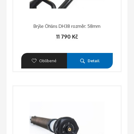
Brýle Öhlins DH38 rozměr: 58mm
11 790
Kč
Oblíbené
Detail