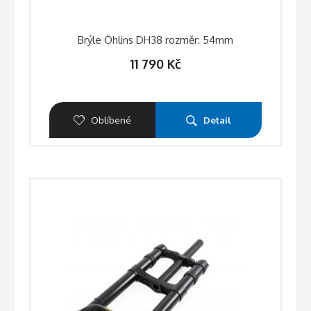
Brýle Öhlins DH38 rozměr: 54mm
11 790
Kč
Oblíbené
Detail