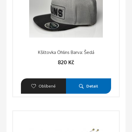
Kšiltovka Öhlins Barva: Šedá
820
Kč
Oblíbené
Detail