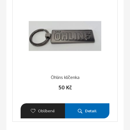
Öhlins klíčenka
50
Kč
Oblíbené
Detail