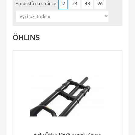
Produktů na stránce:
12
24
48
96
ÖHLINS
Brýle Öhlins DH38 rozměr: 46mm