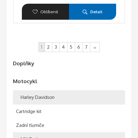
Oblíbené
Detail
1
2
3
4
5
6
7
→
Doplňky
Motocykl
Harley Davidson
Cartridge kit
Zadní tlumiče