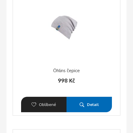
Öhlins čepice
998
Kč
Oblíbené
Detail