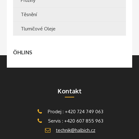
Pružiny
Těsnění
Tlumičové Oleje
ÖHLINS
Kontakt
Prodej : +420 724 749 063
Servis : +420 607 855 963
technik@halbich.cz