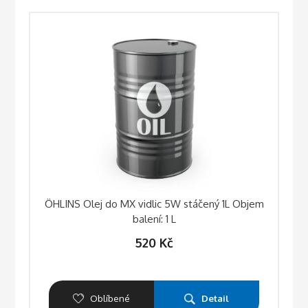
ÖHLINS Olej do MX vidlic 5W stáčený 1L Objem
balení: 1 L
520
Kč
Oblíbené
Detail