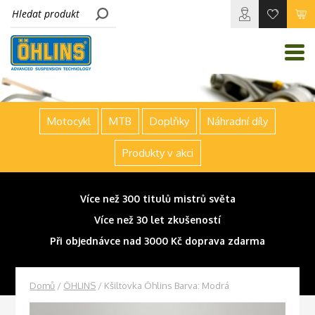
Motocykl
MTB
Doplňky
Náhradní díly
Produkty v akci
Více než 300 titulů mistrů světa
Více než 30 let zkušeností
Při objednávce nad 3000 Kč doprava zdarma
Domů
/
ÖHLINS
/ Kšiltovka Öhlins Barva: Modrá