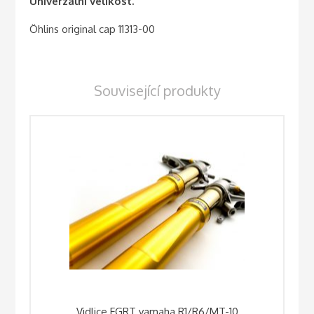
Univerzální velikost.
Öhlins original cap 11313-00
Související produkty
Vidlice FGRT yamaha R1/R6/MT-10