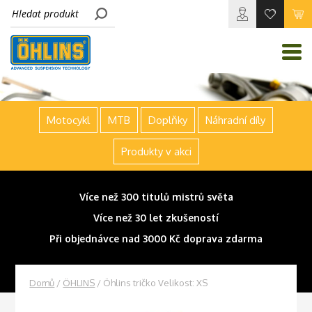
Motocykl
MTB
Doplňky
Náhradní díly
Produkty v akci
Více než 300 titulů mistrů světa
Více než 30 let zkušeností
Při objednávce nad 3000 Kč doprava zdarma
Domů
/
ÖHLINS
/ Öhlins tričko Velikost: XS