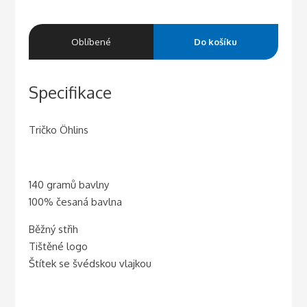
Oblíbené
Do košíku
Specifikace
Tričko Öhlins
140 gramů bavlny
100% česaná bavlna
Běžný střih
Tištěné logo
Štítek se švédskou vlajkou