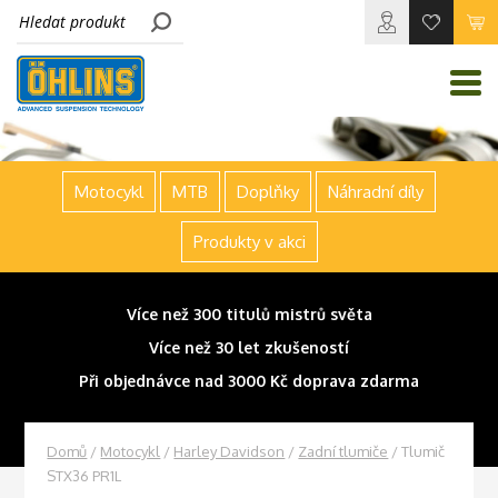
Motocykl
MTB
Doplňky
Náhradní díly
Produkty v akci
Více než 300 titulů mistrů světa
Více než 30 let zkušeností
Při objednávce nad 3000 Kč doprava zdarma
Domů
/
Motocykl
/
Harley Davidson
/
Zadní tlumiče
/ Tlumič
STX36 PR1L