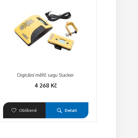
Digitální měřič sagu Slacker
4 268
Kč
Oblíbené
Detail