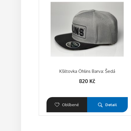
Kšiltovka Öhlins Barva: Šedá
820
Kč
Oblíbené
Detail