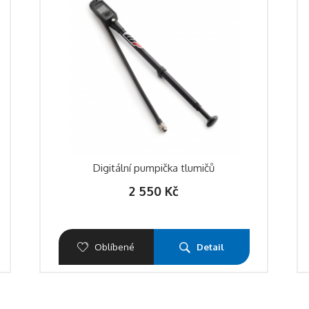
Digitální pumpička tlumičů
2 550
Kč
Oblíbené
Detail