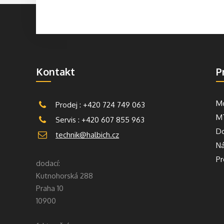
Kontakt
P
Mo
Prodej : +420 724 749 063
M
Servis : +420 607 855 963
Do
technik@halbich.cz
Ná
Pr
dodací:
Kutnohorská 288
Praha 10
10900