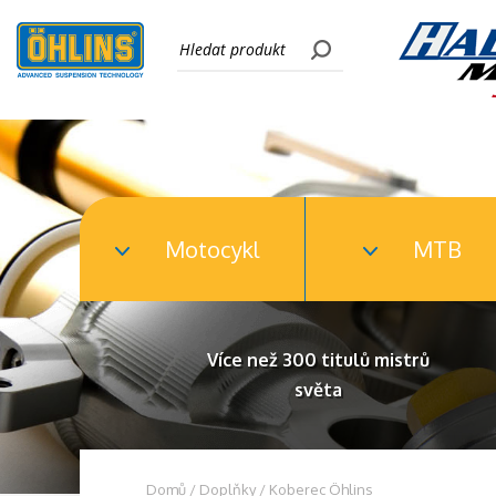
Motocykl
MTB
Více než 300 titulů mistrů
světa
Domů
/
Doplňky
/ Koberec Öhlins